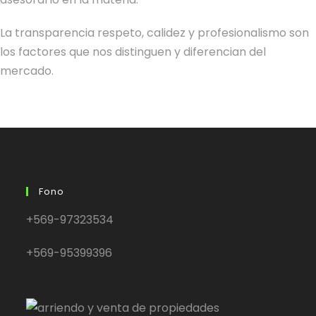
La transparencia respeto, calidez y profesionalismo son
los factores que nos distinguen y diferencian del
mercado.
Fono
+569-97323534
+569-95399396